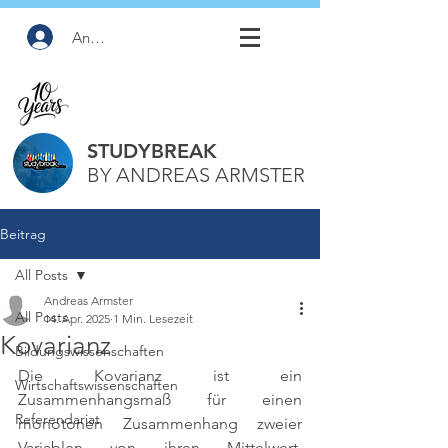
Anmelden
STUDYBREAK
BY ANDREAS ARMSTER
Beitrag
All Posts
Andreas Armster
All Posts
14. Apr. 2025
1 Min. Lesezeit
Kovarianz
Bildungswissenschaften
Die Kovarianz ist ein 
Wirtschaftswissenschaften
Zusammenhangsmaß für einen 
Referendariat
monotonen Zusammenhang zweier 
Variablen von ihren Mittelwert. 