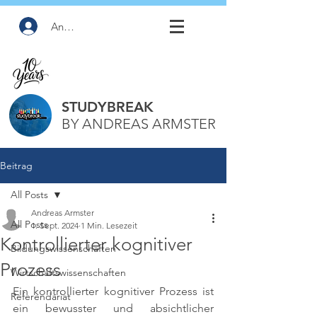
Anmelden
STUDYBREAK
BY ANDREAS ARMSTER
Beitrag
All Posts
Andreas Armster
All Posts
1. Sept. 2024
1 Min. Lesezeit
Kontrollierter kognitiver
Bildungswissenschaften
Prozess
Wirtschaftswissenschaften
Ein kontrollierter kognitiver Prozess ist 
Referendariat
ein bewusster und absichtlicher 