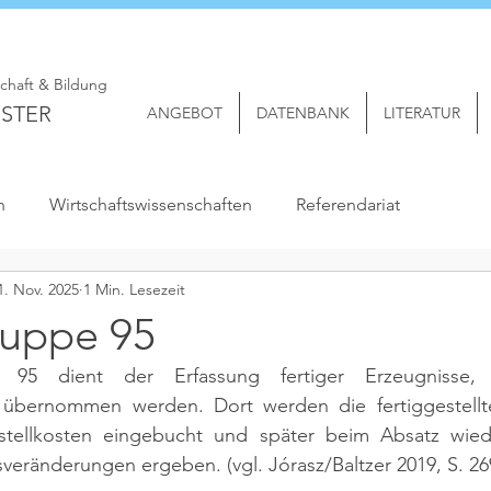
schaft & Bildung
STER
ANGEBOT
DATENBANK
LITERATUR
n
Wirtschaftswissenschaften
Referendariat
1. Nov. 2025
1 Min. Lesezeit
uppe 95
 95 dient der Erfassung fertiger Erzeugnisse,
 übernommen werden. Dort werden die fertiggestellt
stellkosten eingebucht und später beim Absatz wied
sveränderungen ergeben. 
(vgl. Jórasz/Baltzer 2019, S. 269