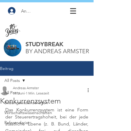
Anmelden
STUDYBREAK
BY ANDREAS ARMSTER
Beitrag
All Posts
Andreas Armster
All Posts
17. Juni
1 Min. Lesezeit
Konkurrenzsystem
Bildungswissenschaften
Das Konkurrenzsystem ist eine Form 
Wirtschaftswissenschaften
der Steuerertragshoheit, bei der jede 
Referendariat
staatliche Ebene (z. B. Bund, Länder, 
Gemeinden) frei auf dieselben 