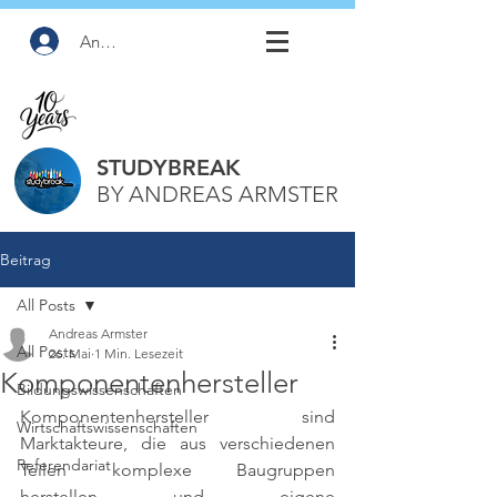
Anmelden
STUDYBREAK
BY ANDREAS ARMSTER
Beitrag
All Posts
Andreas Armster
All Posts
26. Mai
1 Min. Lesezeit
Komponentenhersteller
Bildungswissenschaften
Komponentenhersteller sind 
Wirtschaftswissenschaften
Marktakteure, die aus verschiedenen 
Referendariat
Teilen komplexe Baugruppen 
herstellen und eigene 