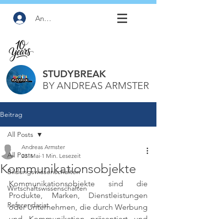
Anmelden
STUDYBREAK
BY ANDREAS ARMSTER
Beitrag
All Posts
Andreas Armster
All Posts
23. Mai
1 Min. Lesezeit
Kommunikationsobjekte
Bildungswissenschaften
Kommunikationsobjekte sind die 
Wirtschaftswissenschaften
Produkte, Marken, Dienstleistungen 
Referendariat
oder Unternehmen, die durch Werbung 
und Kommunikation präsentiert und 