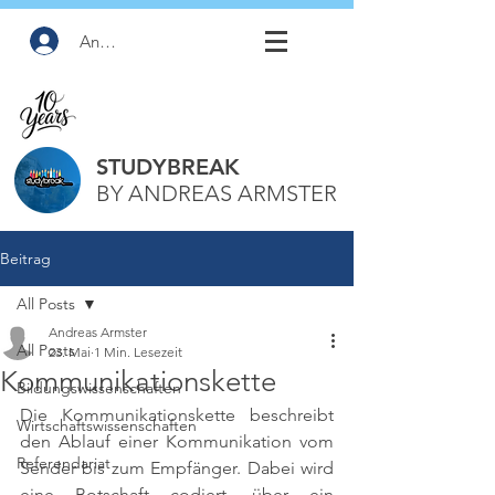
Anmelden
STUDYBREAK
BY ANDREAS ARMSTER
Beitrag
All Posts
Andreas Armster
All Posts
23. Mai
1 Min. Lesezeit
Kommunikationskette
Bildungswissenschaften
Die Kommunikationskette beschreibt 
Wirtschaftswissenschaften
den Ablauf einer Kommunikation vom 
Referendariat
Sender bis zum Empfänger. Dabei wird 
eine Botschaft codiert, über ein 