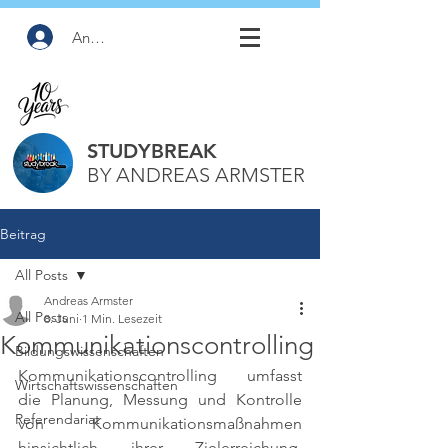
Anmelden
STUDYBREAK
BY ANDREAS ARMSTER
Beitrag
All Posts
Andreas Armster
All Posts
8. Juni
1 Min. Lesezeit
Kommunikationscontrolling
Bildungswissenschaften
Kommunikationscontrolling umfasst 
Wirtschaftswissenschaften
die Planung, Messung und Kontrolle 
Referendariat
von Kommunikationsmaßnahmen 
hinsichtlich ihrer Zielerreichung, 