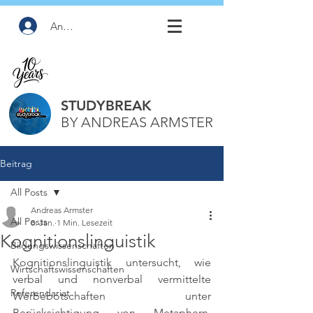
Anmelden
STUDYBREAK
BY ANDREAS ARMSTER
Beitrag
All Posts
Andreas Armster
All Posts
8. Jan.
1 Min. Lesezeit
Kognitionslinguistik
Bildungswissenschaften
Kognitionslinguistik untersucht, wie 
Wirtschaftswissenschaften
verbal und nonverbal vermittelte 
Referendariat
Werbebotschaften unter 
Berücksichtigung von Metaphern, 