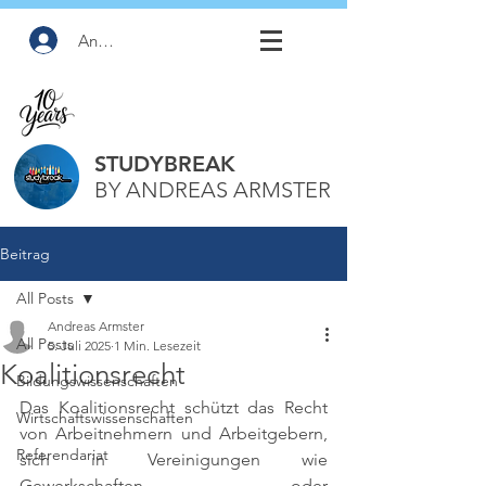
Anmelden
STUDYBREAK
BY ANDREAS ARMSTER
Beitrag
All Posts
Andreas Armster
All Posts
5. Juli 2025
1 Min. Lesezeit
Koalitionsrecht
Bildungswissenschaften
Das Koalitionsrecht schützt das Recht 
Wirtschaftswissenschaften
von Arbeitnehmern und Arbeitgebern, 
Referendariat
sich in Vereinigungen wie 
Gewerkschaften oder 