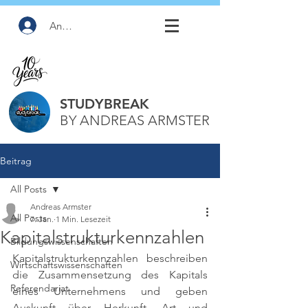
Anmelden
STUDYBREAK
BY ANDREAS ARMSTER
Beitrag
All Posts
Andreas Armster
All Posts
7. Jan.
1 Min. Lesezeit
Kapitalstrukturkennzahlen
Bildungswissenschaften
Kapitalstrukturkennzahlen beschreiben 
Wirtschaftswissenschaften
die Zusammensetzung des Kapitals 
Referendariat
eines Unternehmens und geben 
Auskunft über Herkunft, Art und 