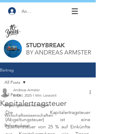
Anmelden
STUDYBREAK
BY ANDREAS ARMSTER
Beitrag
All Posts
Andreas Armster
All Posts
8. Okt. 2025
1 Min. Lesezeit
Kapitalertragsteuer
Bildungswissenschaften
Die Kapitalertragsteuer 
Wirtschaftswissenschaften
(Abgeltungsteuer) ist eine 
Referendariat
Quellensteuer von 25 % auf Einkünfte 
aus Kapitalvermögen wie Zinsen, 