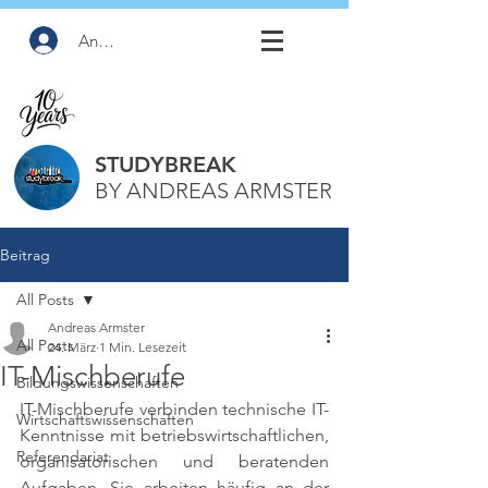
Anmelden
STUDYBREAK
BY ANDREAS ARMSTER
Beitrag
All Posts
Andreas Armster
All Posts
24. März
1 Min. Lesezeit
IT-Mischberufe
Bildungswissenschaften
IT-Mischberufe verbinden technische IT-
Wirtschaftswissenschaften
Kenntnisse mit betriebswirtschaftlichen, 
Referendariat
organisatorischen und beratenden 
Aufgaben. Sie arbeiten häufig an der 