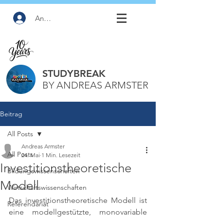
Anmelden
STUDYBREAK
BY ANDREAS ARMSTER
Beitrag
All Posts
Andreas Armster
All Posts
24. Mai
1 Min. Lesezeit
Investitionstheoretische
Bildungswissenschaften
Modell
Wirtschaftswissenschaften
Das investitionstheoretische Modell ist 
Referendariat
eine modellgestützte, monovariable 