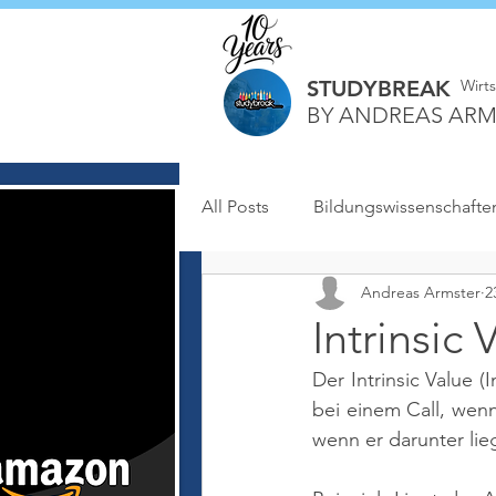
STUDYBREAK
Wirt
BY ANDREAS ARM
All Posts
Bildungswissenschafte
Andreas Armster
2
Intrinsic 
Der Intrinsic Value (
bei einem Call, wenn
wenn er darunter lieg