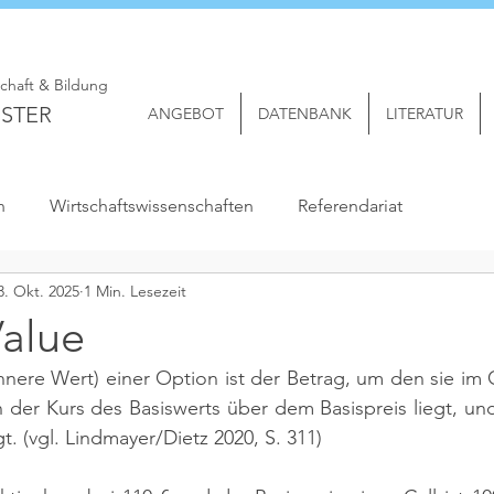
schaft & Bildung
STER
ANGEBOT
DATENBANK
LITERATUR
n
Wirtschaftswissenschaften
Referendariat
3. Okt. 2025
1 Min. Lesezeit
Value
Innere Wert) einer Option ist der Betrag, um den sie im G
 der Kurs des Basiswerts über dem Basispreis liegt, und
t. 
(vgl. Lindmayer/Dietz 2020, S. 311)