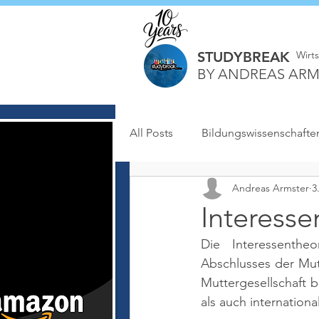
STUDYBREAK
Wirt
BY ANDREAS ARM
All Posts
Bildungswissenschafte
Andreas Armster
3
Interesse
Die Interessenthe
Abschlusses der Mut
Muttergesellschaft b
als auch internation