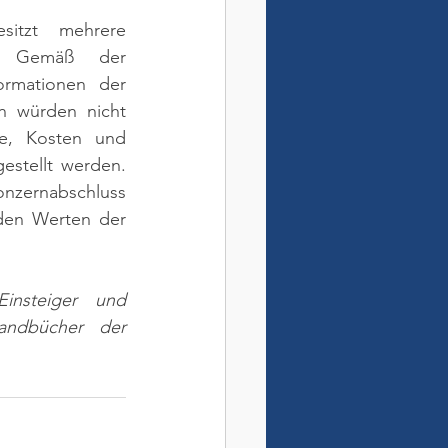
itzt mehrere 
n. Gemäß der 
ormationen der 
n würden nicht 
e, Kosten und 
stellt werden. 
onzernabschluss 
den Werten der 
insteiger und 
andbücher der 