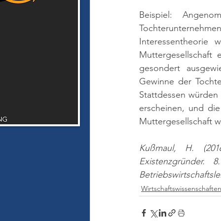
Beispiel: Angenom
Tochterunternehm
Interessentheorie 
Muttergesellschaft
gesondert ausgewi
Gewinne der Tochter
Stattdessen würden 
erscheinen, und di
Muttergesellschaft w
Kußmaul, H. (2016)
Existenzgründer. 
Betriebswirtschaftsle
Wirtschaftswissenschafte