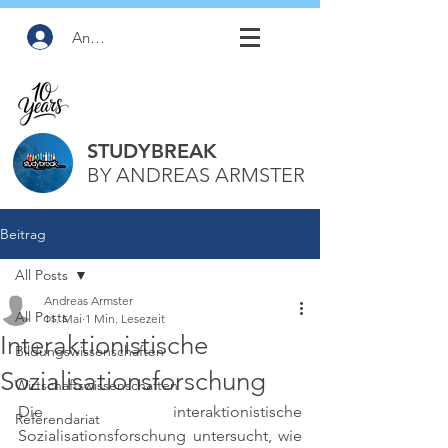
Anmelden
STUDYBREAK
BY ANDREAS ARMSTER
Beitrag
All Posts
Andreas Armster
All Posts
11. Mai
1 Min. Lesezeit
Interaktionistische
Bildungswissenschaften
Sozialisationsforschung
Wirtschaftswissenschaften
Die interaktionistische 
Referendariat
Sozialisationsforschung untersucht, wie 