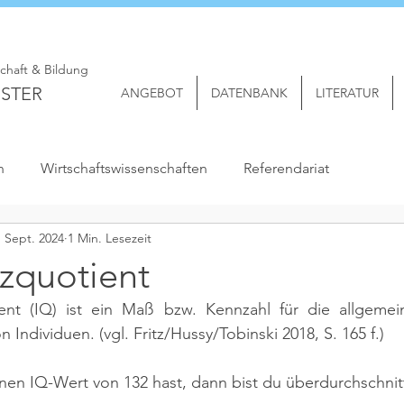
schaft & Bildung
STER
ANGEBOT
DATENBANK
LITERATUR
n
Wirtschaftswissenschaften
Referendariat
. Sept. 2024
1 Min. Lesezeit
nzquotient
ient (IQ) ist ein Maß bzw. Kennzahl für die allgemeine
n Individuen. 
(vgl. Fritz/Hussy/Tobinski 2018, S. 165 f.)
nen IQ-Wert von 132 hast, dann bist du überdurchschnittl