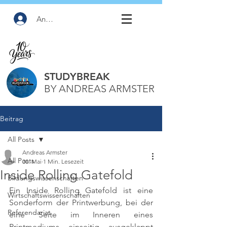
Anmelden
STUDYBREAK
BY ANDREAS ARMSTER
Beitrag
All Posts
Andreas Armster
All Posts
30. Mai
1 Min. Lesezeit
Inside Rolling Gatefold
Bildungswissenschaften
Ein Inside Rolling Gatefold ist eine 
Wirtschaftswissenschaften
Sonderform der Printwerbung, bei der 
Referendariat
eine Seite im Inneren eines 
Printmediums einseitig ausgeklappt 