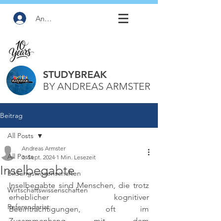
Anmelden
STUDYBREAK
BY ANDREAS ARMSTER
Beitrag
All Posts
Andreas Armster
All Posts
3. Sept. 2024
1 Min. Lesezeit
Inselbegabte
Bildungswissenschaften
Inselbegabte sind Menschen, die trotz 
Wirtschaftswissenschaften
erheblicher kognitiver 
Referendariat
Beeinträchtigungen, oft im 
Zusammenhang mit dem 