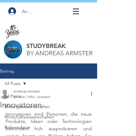
Anmelden
STUDYBREAK
BY ANDREAS ARMSTER
Beitrag
All Posts
Andreas Armster
All Posts
27. Mai
1 Min. Lesezeit
Innovatoren
Bildungswissenschaften
Innovatoren sind Personen, die neue 
Wirtschaftswissenschaften
Produkte, Ideen oder Technologien 
Referendariat
besonders früh ausprobieren und 
wenig Angst vor Risiken haben. Sie 