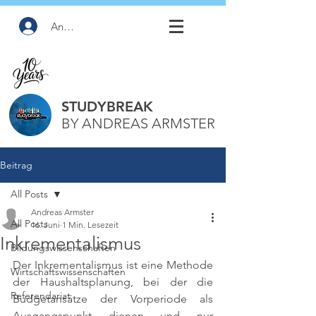
Anmelden
STUDYBREAK
BY ANDREAS ARMSTER
Beitrag
All Posts
Andreas Armster
All Posts
16. Juni
1 Min. Lesezeit
Inkrementalismus
Bildungswissenschaften
Der Inkrementalismus ist eine Methode 
Wirtschaftswissenschaften
der Haushaltsplanung, bei der die 
Referendariat
Budgetansätze der Vorperiode als 
Ausgangspunkt dienen und nur 