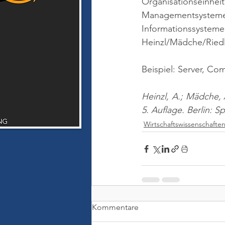
Organisationseinh
Managementsysteme f
Informationssyst
Heinzl/Mädche/Riedl 
Beispiel: Server, C
Heinzl, A.; Mädche, 
5. Auflage. Berlin: S
Wirtschaftswissenschafte
Kommentare