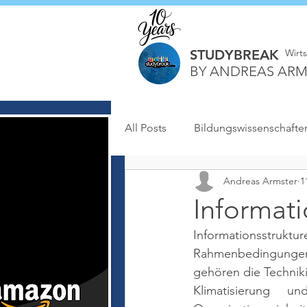
STUDYBREAK
Wirt
BY ANDREAS ARM
All Posts
Bildungswissenschafte
Andreas Armster
1
Informati
Informationsstr
Rahmenbedingungen
gehören die Technik
Klimatisierung u