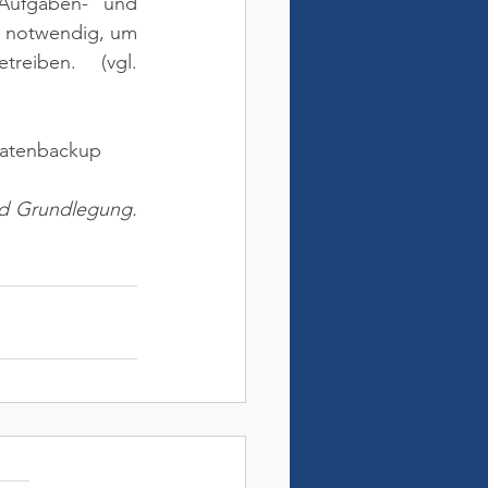
Aufgaben- und 
 notwendig, um 
etreiben. 
(vgl. 
 Datenbackup
nd Grundlegung. 