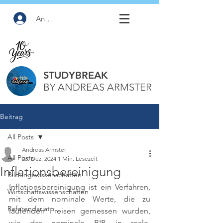
Anmelden
STUDYBREAK
BY ANDREAS ARMSTER
Beitrag
All Posts
Andreas Armster
All Posts
23. Dez. 2024
1 Min. Lesezeit
Inflationsbereinigung
Bildungswissenschaften
Inflationsbereinigung ist ein Verfahren, 
Wirtschaftswissenschaften
mit dem nominale Werte, die zu 
Referendariat
laufenden Preisen gemessen wurden, 
wie das nominale BIP, in reale, 