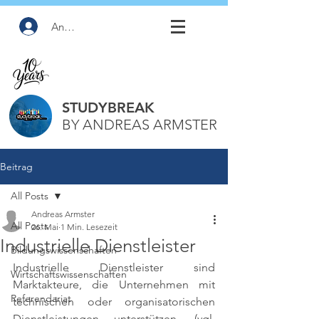
Anmelden
STUDYBREAK
BY ANDREAS ARMSTER
Beitrag
All Posts
Andreas Armster
All Posts
26. Mai
1 Min. Lesezeit
Industrielle Dienstleister
Bildungswissenschaften
Industrielle Dienstleister sind 
Wirtschaftswissenschaften
Marktakteure, die Unternehmen mit 
Referendariat
technischen oder organisatorischen 
Dienstleistungen unterstützen. 
(vgl. 