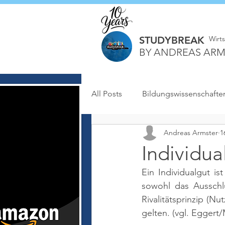
STUDYBREAK
Wirt
BY ANDREAS ARM
All Posts
Bildungswissenschafte
Andreas Armster
1
Individua
Ein Individualgut is
sowohl das Ausschlu
Rivalitätsprinzip (N
gelten. 
(vgl. Eggert/