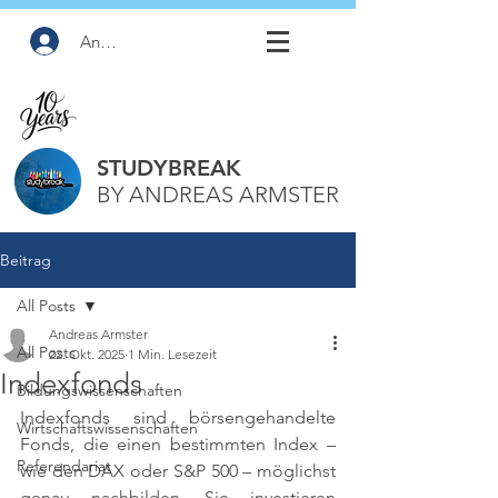
Anmelden
STUDYBREAK
BY ANDREAS ARMSTER
Beitrag
All Posts
Andreas Armster
All Posts
22. Okt. 2025
1 Min. Lesezeit
Indexfonds
Bildungswissenschaften
Indexfonds sind börsengehandelte 
Wirtschaftswissenschaften
Fonds, die einen bestimmten Index – 
Referendariat
wie den DAX oder S&P 500 – möglichst 
genau nachbilden. Sie investieren 