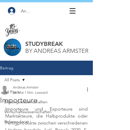
Anmelden
STUDYBREAK
BY ANDREAS ARMSTER
Beitrag
All Posts
Andreas Armster
All Posts
26. Mai
1 Min. Lesezeit
Importeure
Bildungswissenschaften
Importeure und Exporteure sind 
Wirtschaftswissenschaften
Marktakteure, die Halbprodukte oder 
Referendariat
Fertigprodukte zwischen verschiedenen 
Ländern handeln. 
(vgl. Pepels 2020, S. 