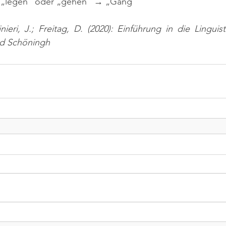
 → „legen“ oder „gehen“ → „Gang“
nieri, J.; Freitag, D. (2020): Einführung in die Linguist
nd Schöningh