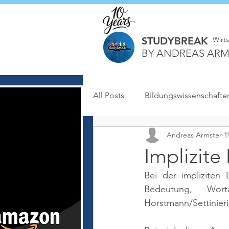
STUDYBREAK
Wirt
BY ANDREAS ARM
All Posts
Bildungswissenschafte
Andreas Armster
1
Implizite
Bei der impliziten
Bedeutung, Wor
Horstmann/Settinieri/