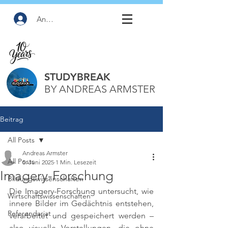
Anmelden
STUDYBREAK
BY ANDREAS ARMSTER
Beitrag
All Posts
Andreas Armster
All Posts
5. Juni 2025
1 Min. Lesezeit
Imagery-Forschung
Bildungswissenschaften
Die Imagery-Forschung untersucht, wie 
Wirtschaftswissenschaften
innere Bilder im Gedächtnis entstehen, 
Referendariat
verarbeitet und gespeichert werden – 
also visuelle Vorstellungen, die ohne 