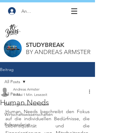
Anmelden
STUDYBREAK
BY ANDREAS ARMSTER
Beitrag
All Posts
Andreas Armster
All Posts
9. Mai
1 Min. Lesezeit
Human Needs
Bildungswissenschaften
Human Needs beschreibt den Fokus 
Wirtschaftswissenschaften
auf die individuellen Bedürfnisse, die 
Referendariat
Lebensqualität und die 
Sinnorientierung von Mitarbeitenden. 