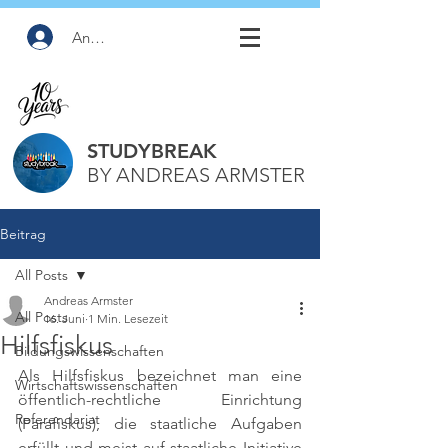
Anmelden
STUDYBREAK
BY ANDREAS ARMSTER
Beitrag
All Posts
Andreas Armster
All Posts
16. Juni
1 Min. Lesezeit
Hilfsfiskus
Bildungswissenschaften
Als Hilfsfiskus bezeichnet man eine 
Wirtschaftswissenschaften
öffentlich-rechtliche Einrichtung 
Referendariat
(Parafiskus), die staatliche Aufgaben 
erfüllt und meist auf staatliche Initiative 