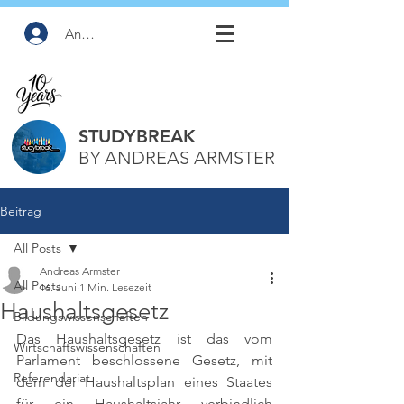
Anmelden
STUDYBREAK
BY ANDREAS ARMSTER
Beitrag
All Posts
Andreas Armster
All Posts
16. Juni
1 Min. Lesezeit
Haushaltsgesetz
Bildungswissenschaften
Das Haushaltsgesetz ist das vom 
Wirtschaftswissenschaften
Parlament beschlossene Gesetz, mit 
Referendariat
dem der Haushaltsplan eines Staates 
für ein Haushaltsjahr verbindlich 