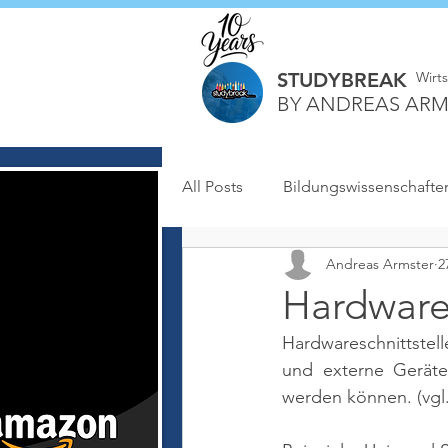
STUDYBREAK
Wirt
BY ANDREAS ARM
All Posts
Bildungswissenschafte
Andreas Armster
2
Hardwares
Hardwareschnittstel
und externe Geräte
werden können. 
(vg