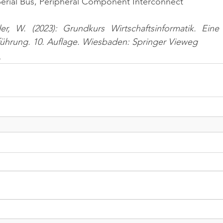
 Serial Bus, Peripheral Component Interconnect
er, W. (2023): Grundkurs Wirtschaftsinformatik. Ein
nführung. 10. Auflage. Wiesbaden: Springer Vieweg
n