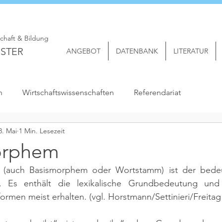
schaft & Bildung
STER
ANGEBOT
DATENBANK
LITERATUR
n
Wirtschaftswissenschaften
Referendariat
8. Mai
1 Min. Lesezeit
orphem
(auch Basismorphem oder Wortstamm) ist der bedeu
. Es enthält die lexikalische Grundbedeutung und 
ormen meist erhalten. 
(vgl. Horstmann/Settinieri/Freitag