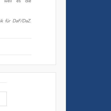
 weil es die 
ik für DaF/DaZ. 