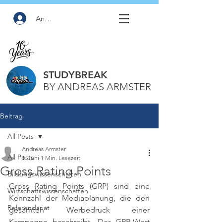
Anmelden
STUDYBREAK
BY ANDREAS ARMSTER
Beitrag
All Posts
Andreas Armster
All Posts
1. Juni
1 Min. Lesezeit
Gross Rating Points
Bildungswissenschaften
Gross Rating Points (GRP) sind eine 
Wirtschaftswissenschaften
Kennzahl der Mediaplanung, die den 
Referendariat
gesamten Werbedruck einer 
Kampagne beschreibt. Der GRP-Wert 