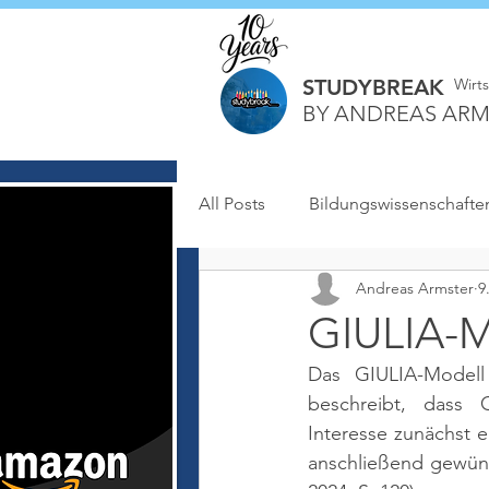
STUDYBREAK
Wirt
BY ANDREAS ARM
All Posts
Bildungswissenschafte
Andreas Armster
9
GIULIA-M
Das GIULIA-Modell 
beschreibt, dass G
Interesse zunächst 
anschließend gewünsc