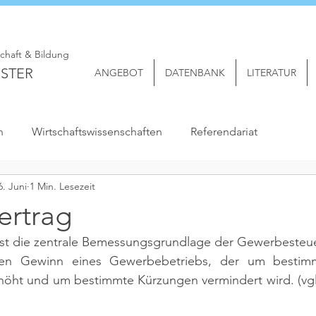
schaft & Bildung
STER
ANGEBOT
DATENBANK
LITERATUR
n
Wirtschaftswissenschaften
Referendariat
6. Juni
1 Min. Lesezeit
rtrag
st die zentrale Bemessungsgrundlage der Gewerbesteuer.
hen Gewinn eines Gewerbebetriebs, der um bestimmt
höht und um bestimmte Kürzungen vermindert wird. 
(vg