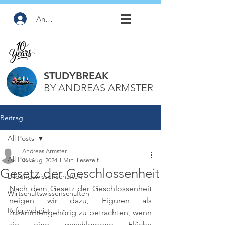
Anmelden
STUDYBREAK
BY ANDREAS ARMSTER
Beitrag
All Posts
Andreas Armster
All Posts
31. Aug. 2024
1 Min. Lesezeit
Gesetz der Geschlossenheit
Bildungswissenschaften
Nach dem Gesetz der Geschlossenheit 
Wirtschaftswissenschaften
neigen wir dazu, Figuren als 
Referendariat
zusammengehörig zu betrachten, wenn 
sie eine geschlossene Fläche 