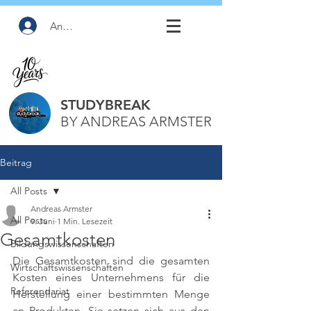
Anmelden
STUDYBREAK
BY ANDREAS ARMSTER
Beitrag
All Posts
Andreas Armster
All Posts
9. Juni
1 Min. Lesezeit
Gesamtkosten
Bildungswissenschaften
Die Gesamtkosten sind die gesamten 
Wirtschaftswissenschaften
Kosten eines Unternehmens für die 
Referendariat
Herstellung einer bestimmten Menge 
an Produkten. Sie setzen sich aus den 