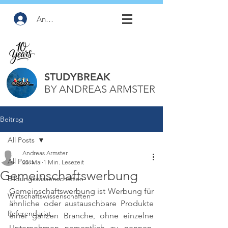
Anmelden
STUDYBREAK
BY ANDREAS ARMSTER
Beitrag
All Posts
Andreas Armster
All Posts
23. Mai
1 Min. Lesezeit
Gemeinschaftswerbung
Bildungswissenschaften
Gemeinschaftswerbung ist Werbung für 
Wirtschaftswissenschaften
ähnliche oder austauschbare Produkte 
Referendariat
einer ganzen Branche, ohne einzelne 
Unternehmen namentlich zu nennen. 