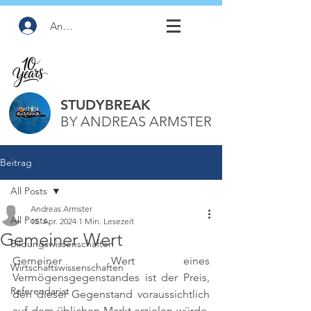
Anmelden
STUDYBREAK
BY ANDREAS ARMSTER
Beitrag
All Posts
Andreas Armster
All Posts
15. Apr. 2024
1 Min. Lesezeit
Gemeiner Wert
Bildungswissenschaften
Gemeiner Wert eines 
Wirtschaftswissenschaften
Vermögensgegenstandes ist der Preis, 
Referendariat
den dieser Gegenstand voraussichtlich 
auf dem üblichen Markt erzielen würde, 