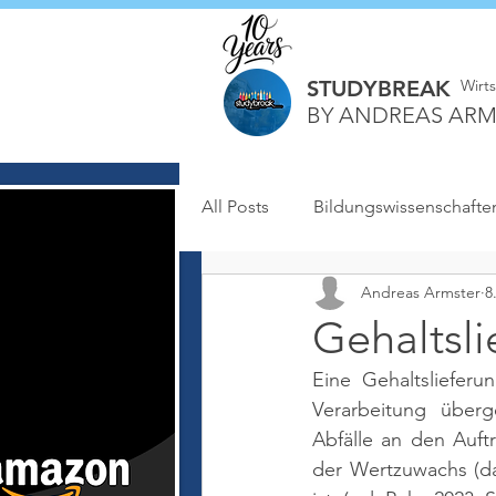
STUDYBREAK
Wirt
BY ANDREAS ARM
All Posts
Bildungswissenschafte
Andreas Armster
8
Gehaltsli
Eine Gehaltslieferu
Verarbeitung über
Abfälle an den Auft
der Wertzuwachs (da