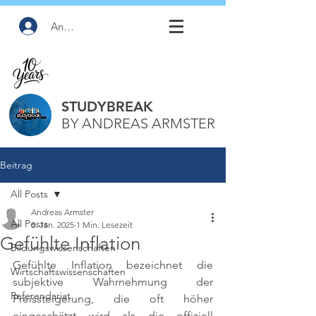
Anmelden
STUDYBREAK
BY ANDREAS ARMSTER
Beitrag
All Posts
Andreas Armster
All Posts
8. Jan. 2025
1 Min. Lesezeit
Gefühlte Inflation
Bildungswissenschaften
Gefühlte Inflation bezeichnet die 
Wirtschaftswissenschaften
subjektive Wahrnehmung der 
Referendariat
Preissteigerung, die oft höher 
eingeschätzt wird als die offiziell 