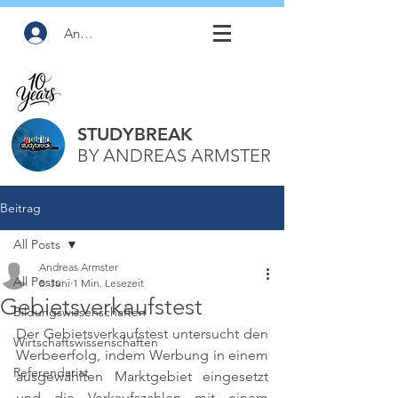
Anmelden
STUDYBREAK
BY ANDREAS ARMSTER
Beitrag
All Posts
Andreas Armster
All Posts
8. Juni
1 Min. Lesezeit
Gebietsverkaufstest
Bildungswissenschaften
Der Gebietsverkaufstest untersucht den 
Wirtschaftswissenschaften
Werbeerfolg, indem Werbung in einem 
Referendariat
ausgewählten Marktgebiet eingesetzt 
und die Verkaufszahlen mit einem 