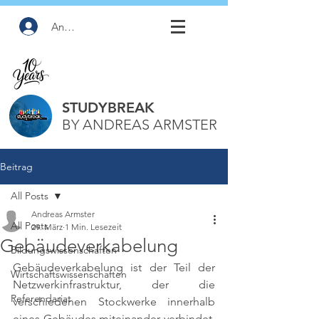
Anmelden
STUDYBREAK
BY ANDREAS ARMSTER
Beitrag
All Posts
Andreas Armster
All Posts
29. März
1 Min. Lesezeit
Gebäudeverkabelung
Bildungswissenschaften
Gebäudeverkabelung ist der Teil der 
Wirtschaftswissenschaften
Netzwerkinfrastruktur, der die 
Referendariat
verschiedenen Stockwerke innerhalb 
eines Gebäudes miteinander verbindet, 