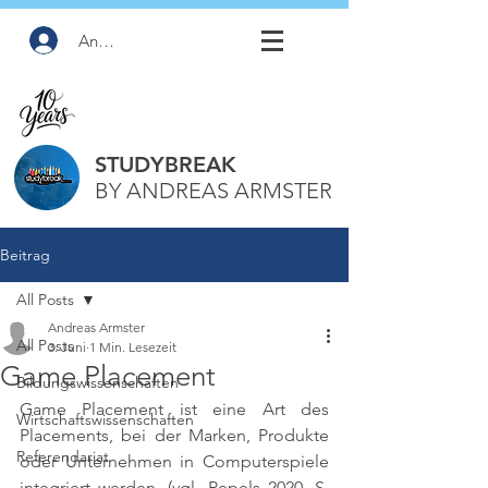
Anmelden
STUDYBREAK
BY ANDREAS ARMSTER
Beitrag
All Posts
Andreas Armster
All Posts
3. Juni
1 Min. Lesezeit
Game Placement
Bildungswissenschaften
Game Placement ist eine Art des 
Wirtschaftswissenschaften
Placements, bei der Marken, Produkte 
Referendariat
oder Unternehmen in Computerspiele 
integriert werden. 
(vgl. Pepels 2020, S. 