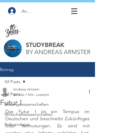
Anmelden
STUDYBREAK
BY ANDREAS ARMSTER
Beitrag
All Posts
Andreas Armster
All Posts
20. Mai
1 Min. Lesezeit
Futur I
Bildungswissenschaften
Das Futur I ist ein Tempus im 
Wirtschaftswissenschaften
Deutschen und beschreibt Zukünftiges 
Referendariat
oder Vermutungen. Es wird mit 
werden plus Infinitiv gebildet. 
(vgl. 