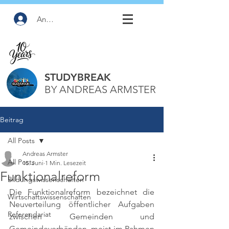
Anmelden
STUDYBREAK
BY ANDREAS ARMSTER
Beitrag
All Posts
Andreas Armster
All Posts
15. Juni
1 Min. Lesezeit
Funktionalreform
Bildungswissenschaften
Die Funktionalreform bezeichnet die 
Wirtschaftswissenschaften
Neuverteilung öffentlicher Aufgaben 
Referendariat
zwischen Gemeinden und 
Gemeindeverbänden, meist im Rahmen 