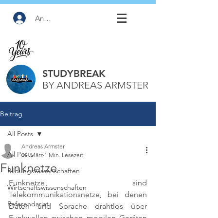
Anmelden
STUDYBREAK
BY ANDREAS ARMSTER
Beitrag
All Posts
Andreas Armster
All Posts
29. März
1 Min. Lesezeit
Funknetze
Bildungswissenschaften
Funknetze sind 
Wirtschaftswissenschaften
Telekommunikationsnetze, bei denen 
Referendariat
Daten und Sprache drahtlos über 
Funkwellen zwischen mobilen Geräten 